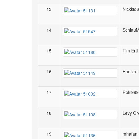
13
Nickkid
14
Schlau
15
Tim Ertl
16
Hadiza 
17
Roki999
18
Levy Gr
19
mhafan