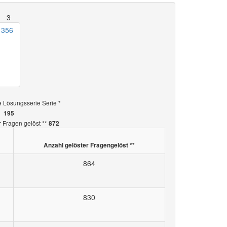
3
e Lösungsserie
Serie *
195
r Fragen
gelöst **
872
Anzahl gelöster Fragen
gelöst **
864
830