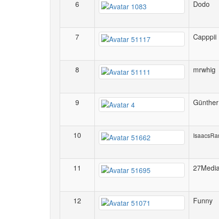
6
Dodo
7
Capppii
8
mrwhig
9
Günther
10
IsaacsRa
11
27Medi
12
Funny