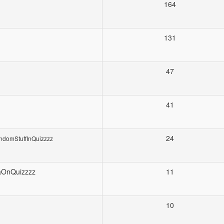
164
131
47
41
24
ndomStuffInQuizzzz
aOnQuizzzz
11
10