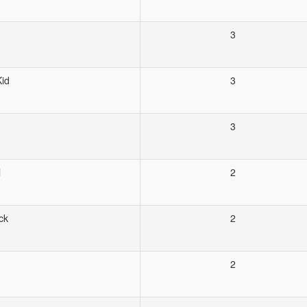
3
Kid
3
3
l
2
ck
2
2