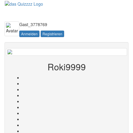
Toggle
navigati
Gast_3778769
Anmelden
Registrieren
Roki9999