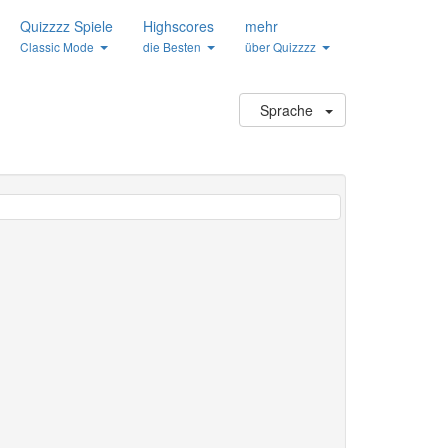
Quizzzz Spiele
Highscores
mehr
Classic Mode
die Besten
über Quizzzz
Sprache