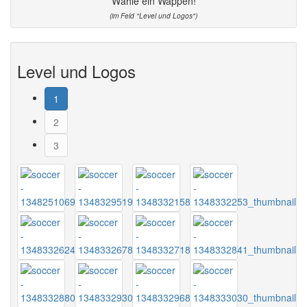
Wähle ein Wappen!
(im Feld "Level und Logos")
Level und Logos
1
2
3