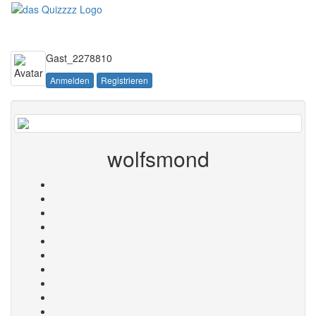
Toggle
navigati
Gast_2278810
Anmelden
Registrieren
wolfsmond