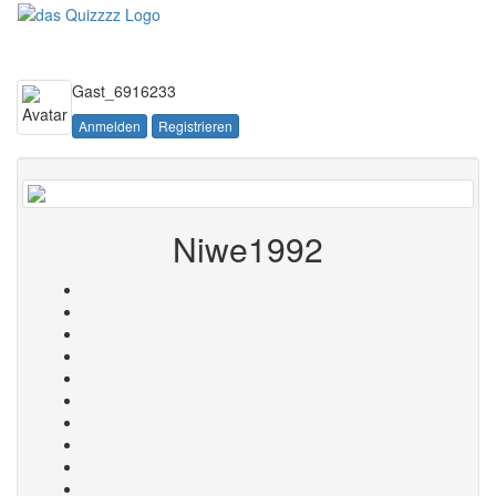
Toggle
navigati
Gast_6916233
Anmelden
Registrieren
Niwe1992