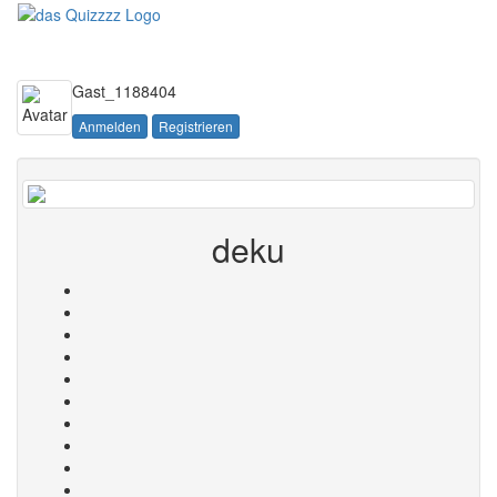
Toggle
navigati
Gast_1188404
Anmelden
Registrieren
deku