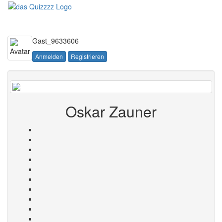
Toggle
navigati
Gast_9633606
Anmelden
Registrieren
Oskar Zauner